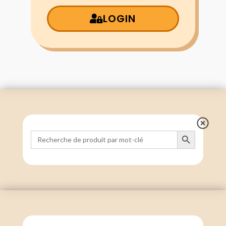
LOGIN
Search Button
Search
for: