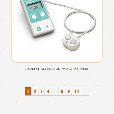
ATOM ANALYSEUR DE PHOTOTHÉRAPIE
1
2
3
4
…
8
9
10
→