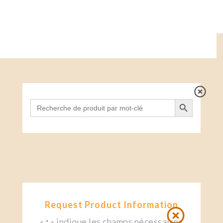
Search Button
Search
for:
Request Product Information
«
» indique les champs nécessaires
*