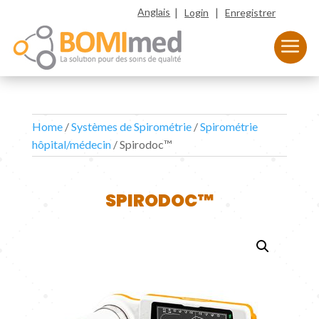
|
|
Anglais
Login
Enregistrer
Home
/
Systèmes de Spirométrie
/
Spirométrie
hôpital/médecin
/ Spirodoc™
SPIRODOC™