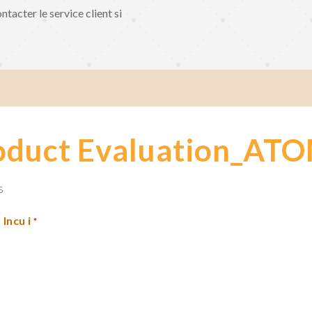
ntacter le service client si
uct Evaluation_ATOM
s
Incu i
*