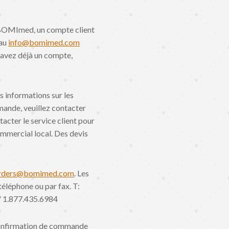
BOMImed, un compte client
 au
info@bomimed.com
 avez déjà un compte,
s informations sur les
mande, veuillez contacter
acter le service client pour
mmercial local. Des devis
rders@bomimed.com
. Les
léphone ou par fax. T:
/ 1.877.435.6984
 confirmation de commande