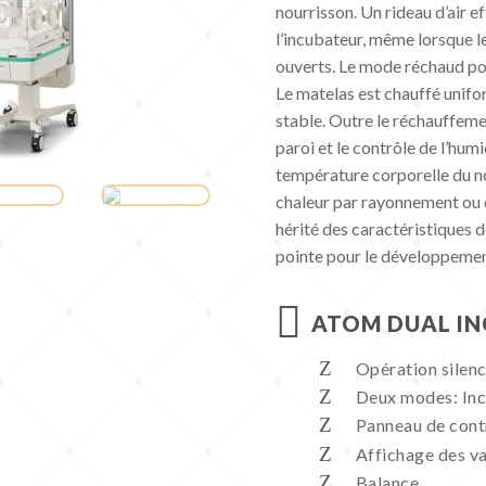
nourrisson. Un rideau d’air e
l’incubateur, même lorsque l
ouverts. Le mode réchaud pou
Le matelas est chauffé unif
stable. Outre le réchauffement
paroi et le contrôle de l’hu
température corporelle du no
chaleur par rayonnement ou d’
hérité des caractéristiques d
pointe pour le développemen

ATOM DUAL IN
Opération silen
Deux modes: Inc
Panneau de contr
Affichage des v
Balance