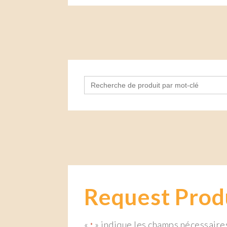
Search
for:
Request Prod
«
» indique les champs nécessaire
*