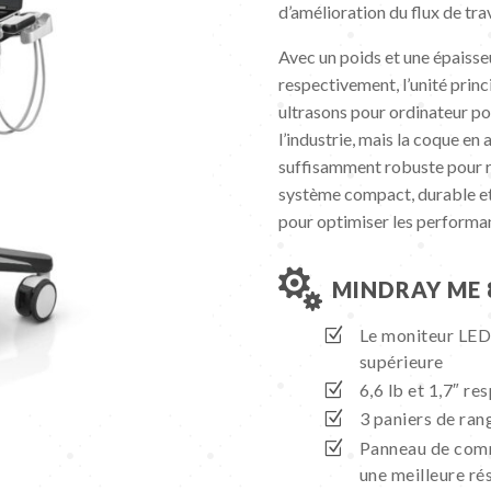
d’amélioration du flux de trav
Avec un poids et une épaisseu
respectivement, l’unité prin
ultrasons pour ordinateur por
l’industrie, mais la coque e
suffisamment robuste pour ré
système compact, durable et
pour optimiser les performan

MINDRAY ME 
Le moniteur LED 
supérieure
6,6 lb et 1,7″ r
3 paniers de rang
Panneau de comm
une meilleure ré