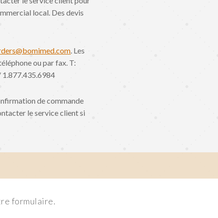
acter le service client pour
mmercial local. Des devis
rders@bomimed.com
. Les
léphone ou par fax. T:
/ 1.877.435.6984
 confirmation de commande
ntacter le service client si
re formulaire.