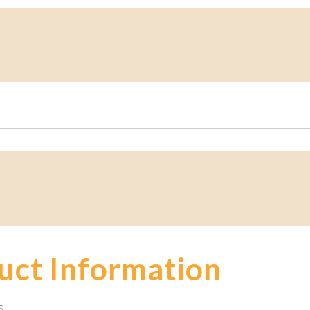
uct Information
s