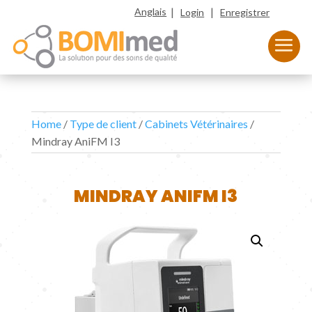
|
|
Anglais
Login
Enregistrer
Home
/
Type de client
/
Cabinets Vétérinaires
/
Mindray AniFM I3
MINDRAY ANIFM I3