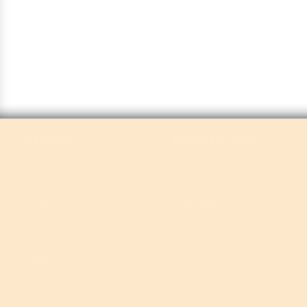
Liens rapides
Acheter par catégorie
Tous les produits
Respiratoire
À propos
Anesthésie
Contact
Ventilateurs
Durabilité
Soins aux nourrissons
Surveillance des patients