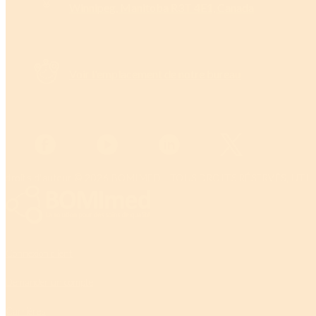
Winnipeg, Manitoba R3T 4E1, Canada
Voir l'emplacement de notre bureau
droits d'auteur © 2026 BOMIMED - TOUS DROITS RÉSERVÉS, UTI
Connexion client
Demander un compte
Carrières