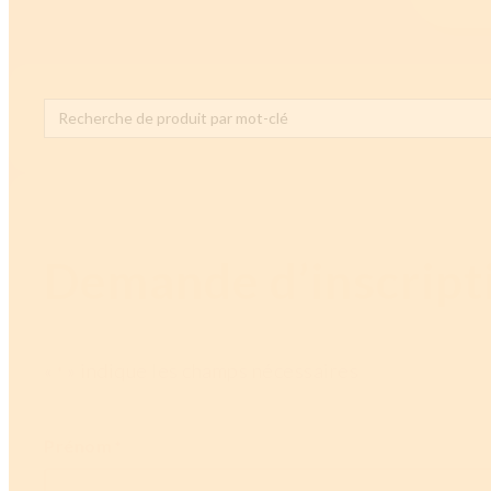
Search
for:
Demande d’inscript
«
» indique les champs nécessaires
*
Prénom
*