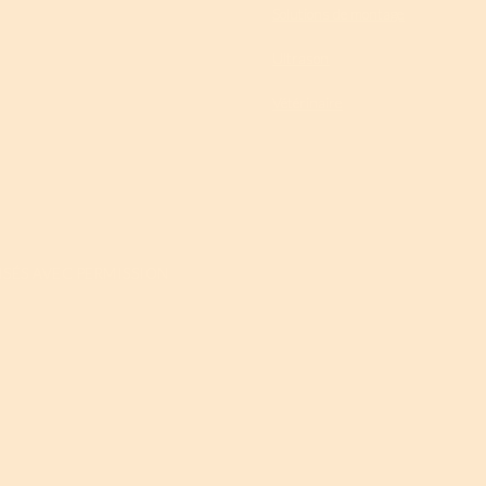
Solutions de montage
Ultrason
Vétérinaire
LISÉS AVEC PERMISSION