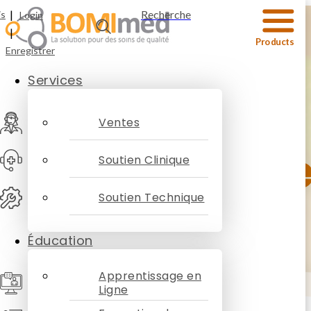
|
Recherche
is
Login
|
Enregistrer
Services
Ventes
Humidificat
Soutien Clinique
Soutien Technique
Éducation
Apprentissage en
Ligne