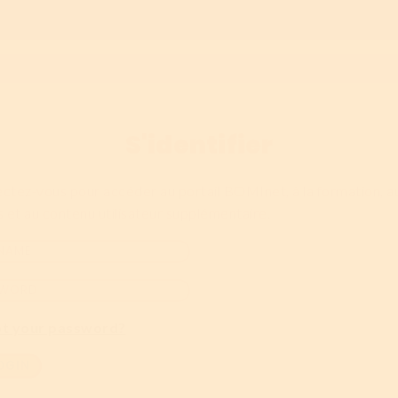
S'identifier
ctez-vous pour accéder au portail BOMInet, à la formation, a
 et au contenu utilisateur supplémentaire.
ot your password?
OGIN