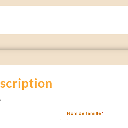
scription
s
Nom de famille
*