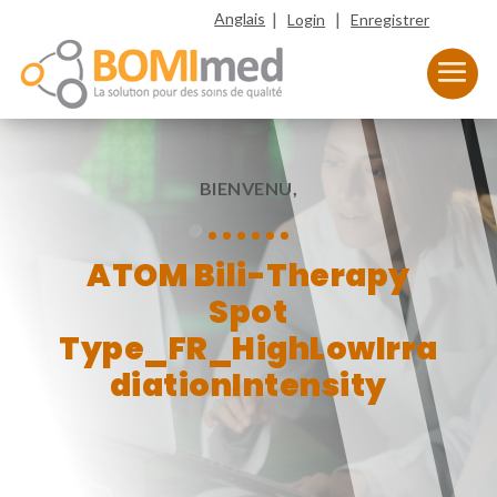
|
|
Anglais
Login
Enregistrer
BIENVENU,
ATOM Bili-Therapy
Spot
Type_FR_HighLowIrra
diationIntensity