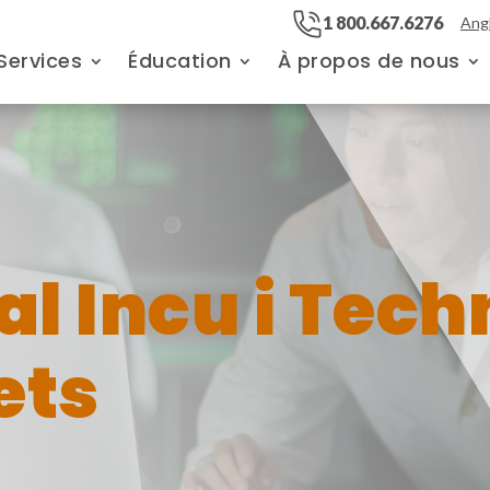
1 800.667.6276
Angl
Services
Éducation
À propos de nous
l Incu i Tech
ets