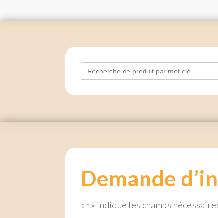
Search
for:
Demande d’in
«
» indique les champs nécessaire
*