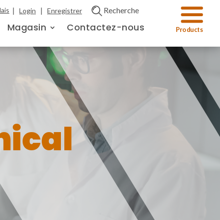
|
|
Recherche
ais
Login
Enregistrer
Magasin
Contactez-nous
nical