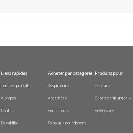
Liens rapides
Acheter par catégorie
Produits pour
Tous les produits
Respiratoire
Hôpitaux
À propos
Anesthésie
Centres chirurgicaux
Contact
Ventilateurs
Vétérinaire
Durabilité
Soins aux nourrissons