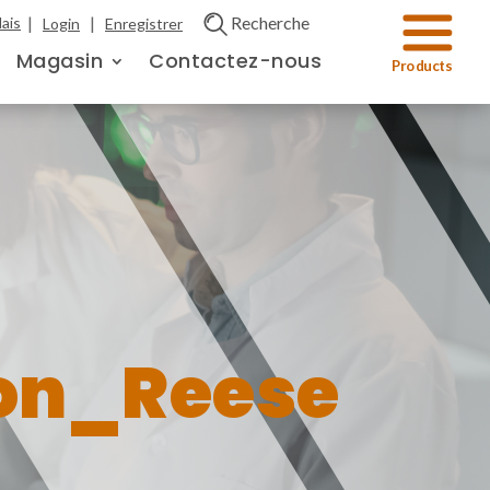
|
|
Recherche
ais
Login
Enregistrer
Magasin
Contactez-nous
on_Reese