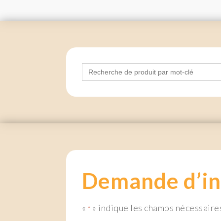
Search
for:
Demande d’in
«
» indique les champs nécessaire
*