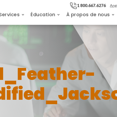
1 800.667.6276
Angl
Services
Éducation
À propos de nous
_Feather-
dified_Jacks