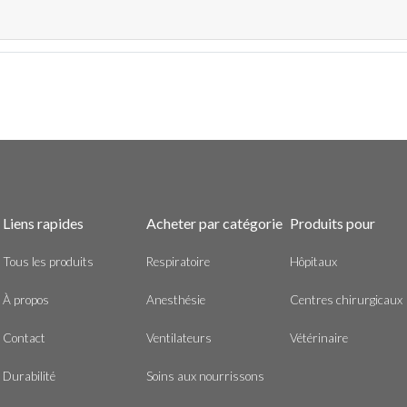
Liens rapides
Acheter par catégorie
Produits pour
Tous les produits
Respiratoire
Hôpitaux
À propos
Anesthésie
Centres chirurgicaux
Contact
Ventilateurs
Vétérinaire
Durabilité
Soins aux nourrissons