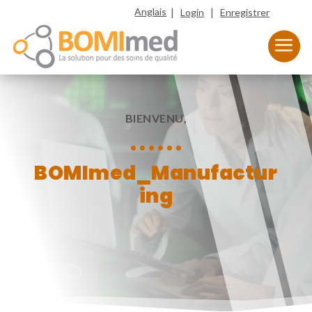
|
|
Anglais
Login
Enregistrer
BIENVENU,
BOMImed_Manufactur
ing