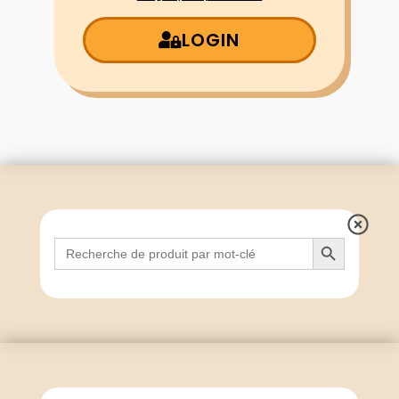
LOGIN
Search Button
Search
for: