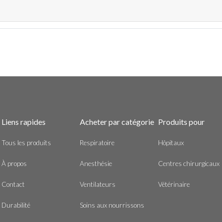
Liens rapides
Acheter par catégorie
Produits pour
Tous les produits
Respiratoire
Hôpitaux
À propos
Anesthésie
Centres chirurgicaux
Contact
Ventilateurs
Vétérinaire
Durabilité
Soins aux nourrissons