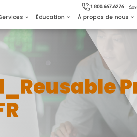
1 800.667.6276
Angl
Services
Éducation
À propos de nous
_Reusable P
FR