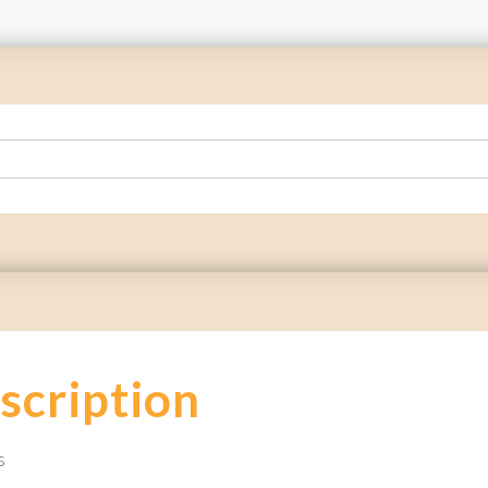
scription
s