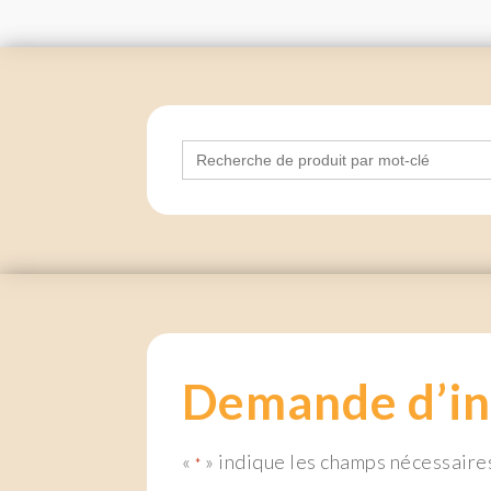
Search
for:
Demande d’in
«
» indique les champs nécessaire
*