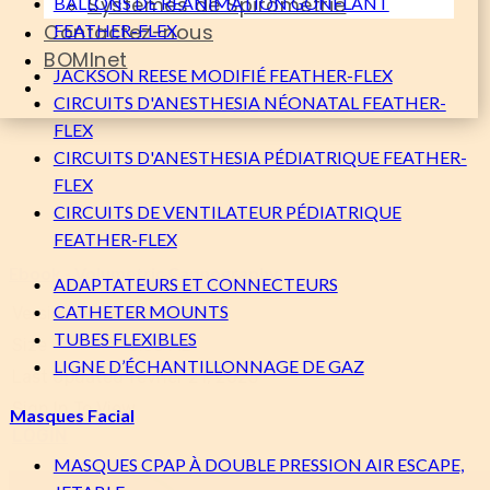
Systèmes de Spirométrie
BALLONS DE RÉANIMATION GONFLANT
Contactez-nous
FEATHER-FLEX
BOMInet
JACKSON REESE MODIFIÉ FEATHER-FLEX
CIRCUITS D'ANESTHESIA NÉONATAL FEATHER-
FLEX
CIRCUITS D'ANESTHESIA PÉDIATRIQUE FEATHER-
FLEX
CIRCUITS DE VENTILATEUR PÉDIATRIQUE
FEATHER-FLEX
Ebook - Volumetric Capnography
ADAPTATEURS ET CONNECTEURS
CATHETER MOUNTS
Version
TUBES FLEXIBLES
Size
6.36 MB
LIGNE D’ÉCHANTILLONNAGE DE GAZ
Last Updated
février 21, 2023
Sign In To View
Masques Facial
LOGIN
MASQUES CPAP À DOUBLE PRESSION AIR ESCAPE,