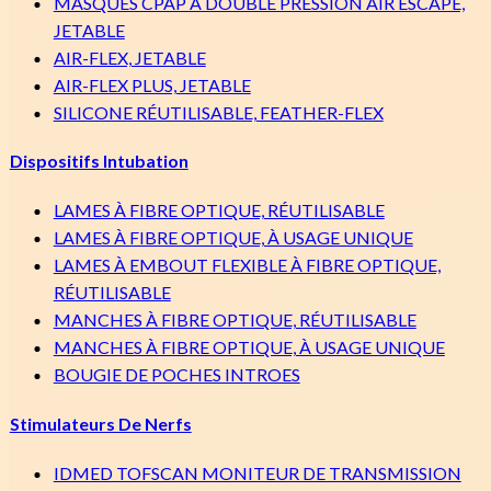
MASQUES CPAP À DOUBLE PRESSION AIR ESCAPE,
JETABLE
Hôpitaux
AIR-FLEX, JETABLE
Centres chirurgicaux
AIR-FLEX PLUS, JETABLE
Vétérinaire
SILICONE RÉUTILISABLE, FEATHER-FLEX
Dispositifs Intubation
LAMES À FIBRE OPTIQUE, RÉUTILISABLE
LAMES À FIBRE OPTIQUE, À USAGE UNIQUE
LAMES À EMBOUT FLEXIBLE À FIBRE OPTIQUE,
RÉUTILISABLE
MANCHES À FIBRE OPTIQUE, RÉUTILISABLE
MANCHES À FIBRE OPTIQUE, À USAGE UNIQUE
BOUGIE DE POCHES INTROES
Stimulateurs De Nerfs
IDMED TOFSCAN MONITEUR DE TRANSMISSION