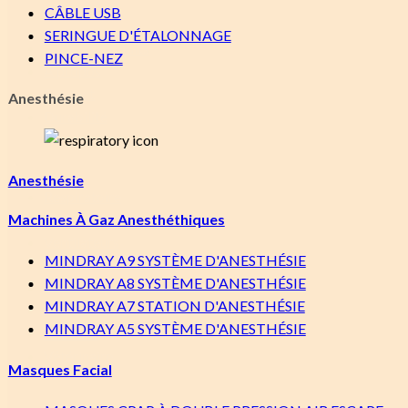
Liens rapides
CÂBLE USB
SERINGUE D'ÉTALONNAGE
Tous les produits
PINCE-NEZ
À propos
Contact
Anesthésie
Durabilité
Acheter par catégorie
Anesthésie
Respiratoire
Anesthésie
Machines À Gaz Anesthéthiques
Ventilateurs
MINDRAY A9 SYSTÈME D'ANESTHÉSIE
Soins aux nourrissons
MINDRAY A8 SYSTÈME D'ANESTHÉSIE
Surveillance des patients
MINDRAY A7 STATION D'ANESTHÉSIE
Solutions de montage
MINDRAY A5 SYSTÈME D'ANESTHÉSIE
Ultrason
Vétérinaire
Masques Facial
Produits pour