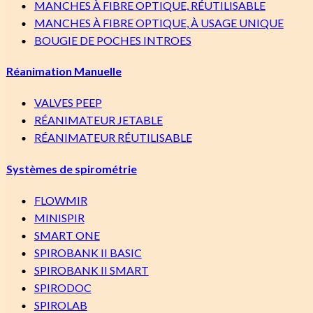
MANCHES À FIBRE OPTIQUE, RÉUTILISABLE
MANCHES À FIBRE OPTIQUE, À USAGE UNIQUE
BOUGIE DE POCHES INTROES
Réanimation Manuelle
VALVES PEEP
RÉANIMATEUR JETABLE
RÉANIMATEUR RÉUTILISABLE
1-100 Irene Street
Winnipeg, Manitoba R3T 4E1, Canada
Systèmes de spirométrie
FLOWMIR
MINISPIR
SMART ONE
SPIROBANK II BASIC
SPIROBANK II SMART
SPIRODOC
Voir l'emplacement de notre bureau
SPIROLAB