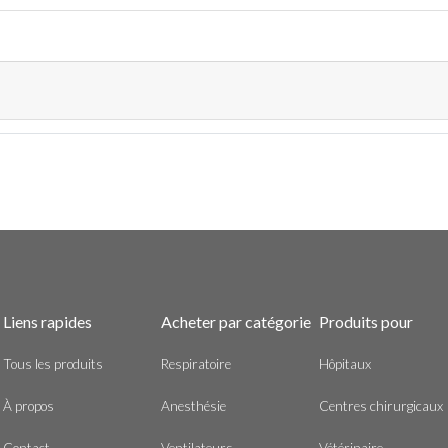
Liens rapides
Acheter par catégorie
Produits pour
Tous les produits
Respiratoire
Hôpitaux
À propos
Anesthésie
Centres chirurgicaux
Contact
Ventilateurs
Vétérinaire