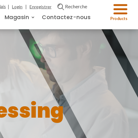
|
|
Recherche
ais
Login
Enregistrer
Magasin
Contactez-nous
essing