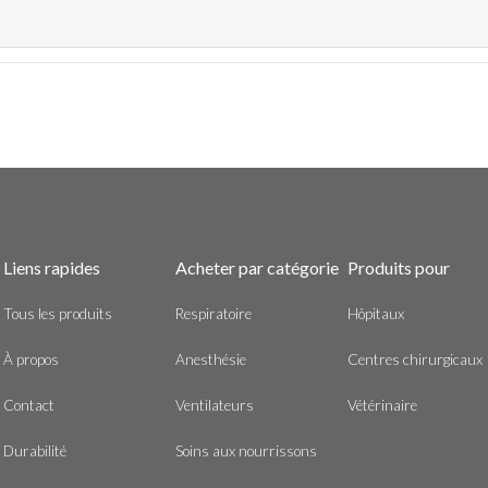
Liens rapides
Acheter par catégorie
Produits pour
Tous les produits
Respiratoire
Hôpitaux
À propos
Anesthésie
Centres chirurgicaux
Contact
Ventilateurs
Vétérinaire
Durabilité
Soins aux nourrissons