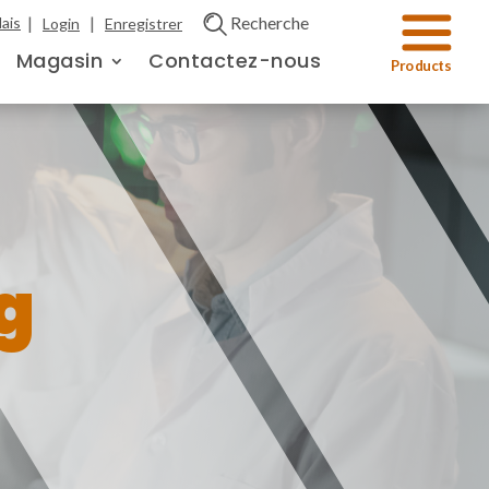
|
|
Recherche
ais
Login
Enregistrer
Magasin
Contactez-nous
g