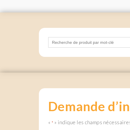
Search
for:
Demande d’in
«
» indique les champs nécessaire
*