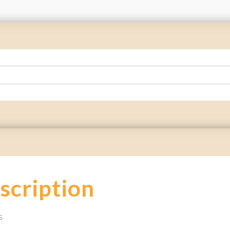
scription
s