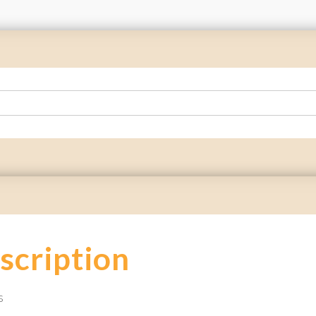
scription
s