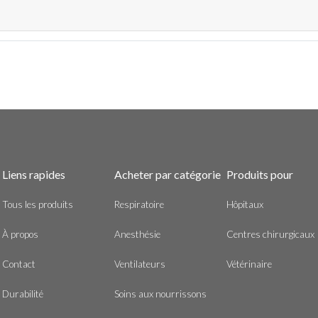
Liens rapides
Acheter par catégorie
Produits pour
Tous les produits
Respiratoire
Hôpitaux
À propos
Anesthésie
Centres chirurgicaux
Contact
Ventilateurs
Vétérinaire
Durabilité
Soins aux nourrissons