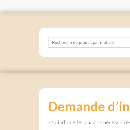
Search
for:
Demande d’in
«
» indique les champs nécessaire
*