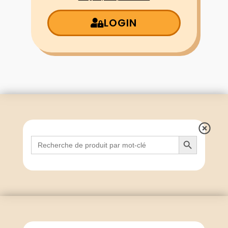
LOGIN
Search Button
Search
for: