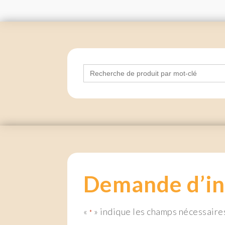
Search
for:
Demande d’in
«
» indique les champs nécessaire
*