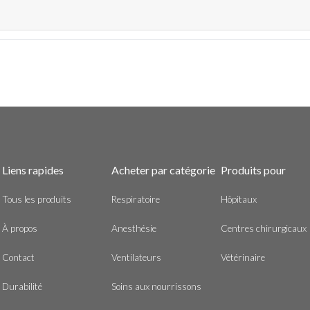
Liens rapides
Acheter par catégorie
Produits pour
Tous les produits
Respiratoire
Hôpitaux
À propos
Anesthésie
Centres chirurgicaux
Contact
Ventilateurs
Vétérinaire
Durabilité
Soins aux nourrissons