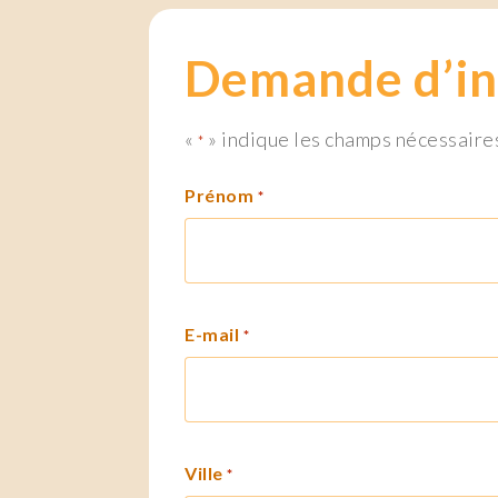
Demande d’in
«
» indique les champs nécessaire
*
Prénom
*
E-mail
*
Ville
*