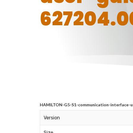
627204.0
HAMILTON-G5-S1-communication-interface-us
Version
Size