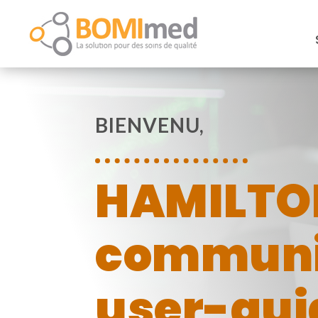
BIENVENU,
HAMILTO
communic
user-gu