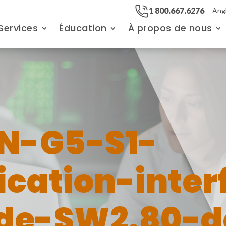
1 800.667.6276
Angl
Services
Éducation
À propos de nous
N-G5-S1-
ation-inter
ide-SW2.80-d