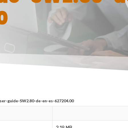
0
er-guide-SW2.80-de-en-es-627204.00
2.19 MB