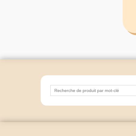
Search
for: