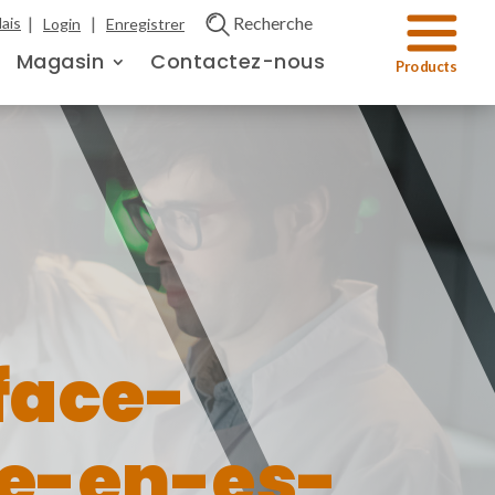
|
|
Recherche
ais
Login
Enregistrer
Magasin
Contactez-nous
face-
e-en-es-