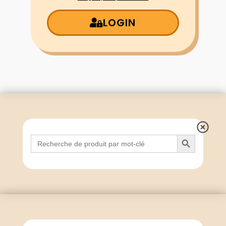
LOGIN
Search Button
Search
for: