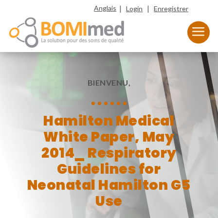
|
|
Anglais
Login
Enregistrer
BIENVENU,
Hamilton Medical
White Paper, May
2014_ Respiratory
Guidelines for
Neonatal Hamilton G5
Use