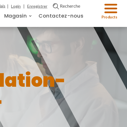
|
|
Recherche
ais
Login
Enregistrer
Magasin
Contactez-nous
lation-
-