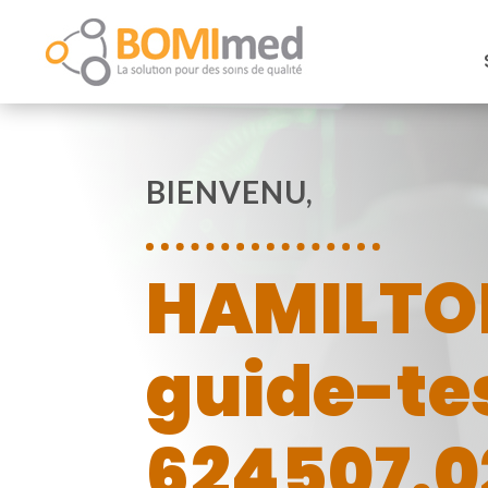
BIENVENU,
HAMILTON
guide-te
624507.0