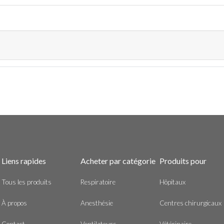
Liens rapides
Acheter par catégorie
Produits pour
Tous les produits
Respiratoire
Hôpitaux
À propos
Anesthésie
Centres chirurgicaux
Contact
Ventilateurs
Vétérinaire