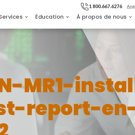
1 800.667.6276
Angl
Services
Éducation
À propos de nous
-MR1-instal
st-report-en
2