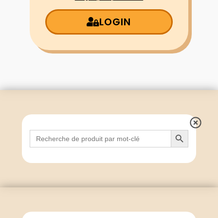
LOGIN
Search Button
Search
for: