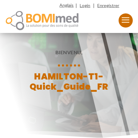
|
|
Anglais
Login
Enregistrer
BIENVENU,
HAMILTON-T1-
Quick_Guide_FR