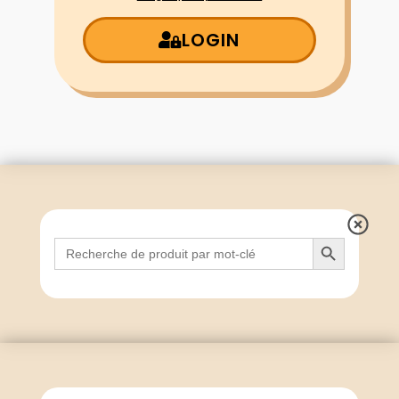
LOGIN
Search Button
Search
for: