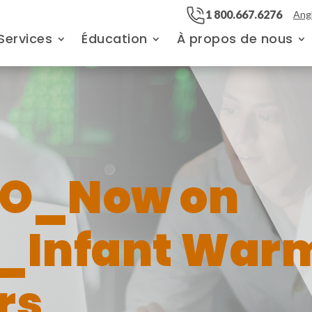
1 800.667.6276
Angl
Services
Éducation
À propos de nous
RO_Now on
_Infant War
rs