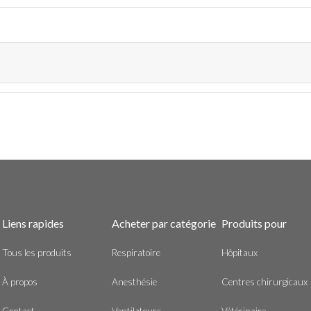
Liens rapides
Acheter par catégorie
Produits pour
Tous les produits
Respiratoire
Hôpitaux
À propos
Anesthésie
Centres chirurgicaux
Contact
Ventilateurs
Vétérinaire