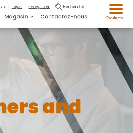
|
|
Recherche
ais
Login
Enregistrer
Magasin
Contactez-nous
mers and