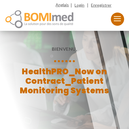
|
|
Anglais
Login
Enregistrer
BIENVENU,
HealthPRO_Now on
Contract_Patient
Monitoring Systems