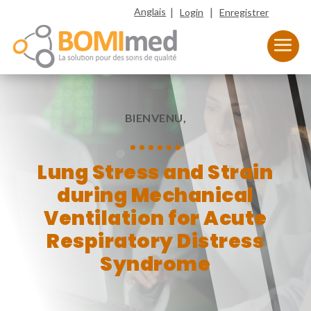
|
|
Anglais
Login
Enregistrer
BIENVENU,
Lung Stress and Strain
during Mechanical
Ventilation for Acute
Respiratory Distress
Syndrome