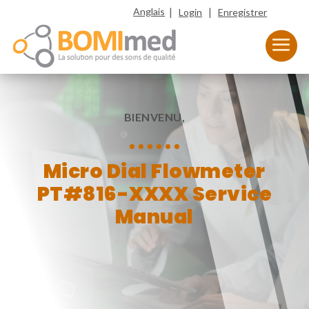
|
|
Anglais
Login
Enregistrer
BIENVENU,
Micro Dial Flowmeter
PT#816-XXXX Service
Manual