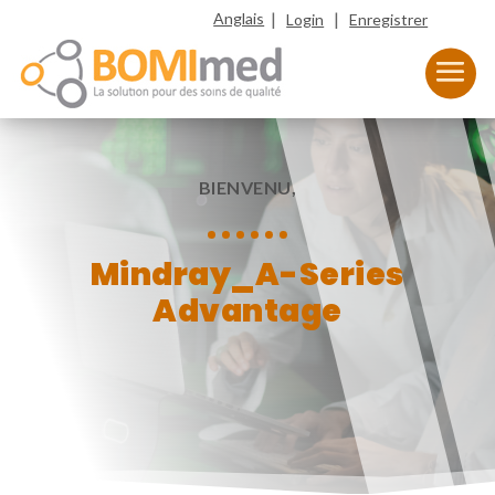
|
|
Anglais
Login
Enregistrer
BIENVENU,
Mindray_A-Series
Advantage