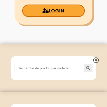
LOGIN
Search Button
Search
for: