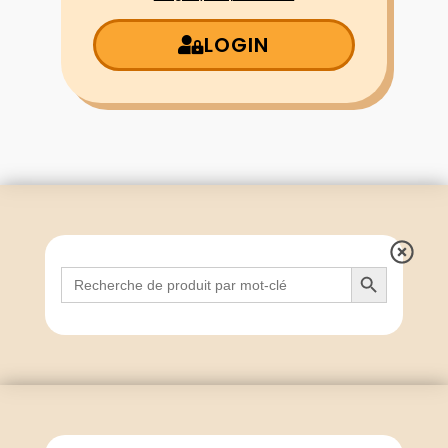
LOGIN
Search Button
Search
for: