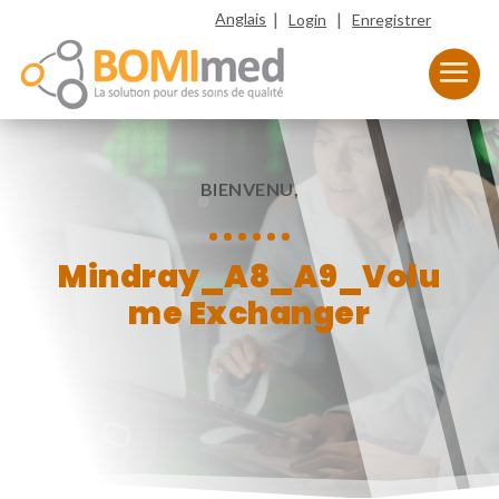
|
|
Anglais
Login
Enregistrer
BIENVENU,
Mindray_A8_A9_Volu
me Exchanger