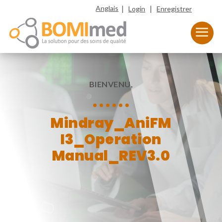
|
|
Anglais
Login
Enregistrer
BIENVENU,
Mindray_AniFM
I3_Operation
Manual_REV3.0