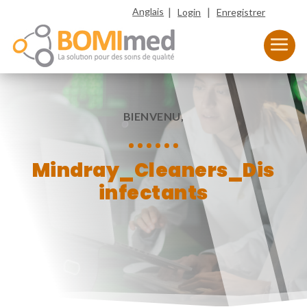
|
|
Anglais
Login
Enregistrer
BIENVENU,
Mindray_Cleaners_Dis
infectants