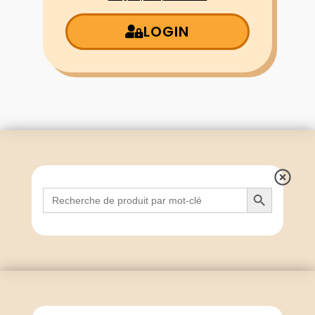
LOGIN
Search Button
Search
for: