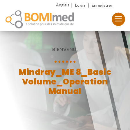
|
|
Anglais
Login
Enregistrer
BIENVENU,
Mindray_ME 8_Basic
Volume_Operation
Manual