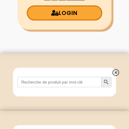
LOGIN
Search Button
Search
for: