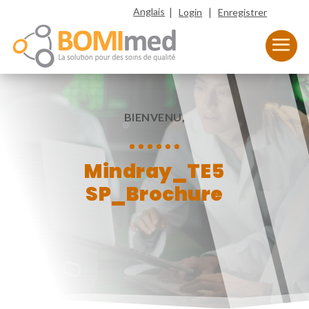
|
|
Anglais
Login
Enregistrer
BIENVENU,
Mindray_TE5
SP_Brochure