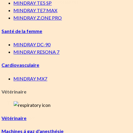
«
*
» indique les champs nécessaires
MINDRAY TE5 SP
MINDRAY TE7 MAX
Prénom
*
MINDRAY Z.ONE PRO
Nom de famille
*
Santé de la femme
E-mail
*
MINDRAY DC-90
MINDRAY RESONA 7
Téléphone
Cardiovasculaire
Ville
*
MINDRAY MX7
Province
*
Vétérinaire
Titre professionnel
*
Organisation
*
Vétérinaire
Machines á gaz d'anesthésie
Message