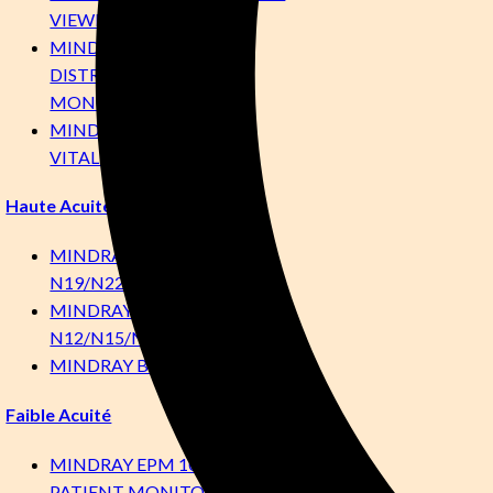
VIEWER
MINDRAY BENEVISION
DISTRIBUTED
MONITORING SYSTEM
MINDRAY ACCUTORR 7
VITAL SIGNS MONITOR
Haute Acuité
MINDRAY BENEVISION
N19/N22
MINDRAY BENEVISION
N12/N15/N17
MINDRAY BENEVISION N1
Faible Acuité
MINDRAY EPM 10M/12M
PATIENT MONITORS