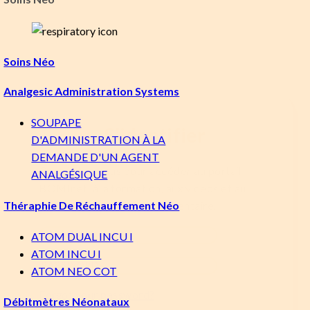
Soins Néo
Analgesic Administration Systems
SOUPAPE
S'identifier
D'ADMINISTRATION À LA
DEMANDE D'UN AGENT
Connectez-vous pour accéder au portail
ANALGÉSIQUE
BOMInet, à la formation, aux vidéos et au
Théraphie De Réchauffement Néo
contenu utilisateur supplémentaire.
ATOM DUAL INCU I
ATOM INCU I
ATOM NEO COT
Forgot your password?
Débitmètres Néonataux