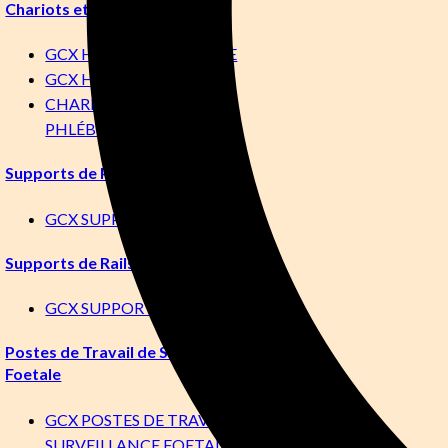
Chariots et Socles Roulants
GCX HAUTEUR VARIABLE
GCX HAUTEUR FIXE
CHARIOTS DE
PHLÉBOTOMIE
Supports de Poteau
GCX SUPPORTS DE POTEAU
Supports de Rails
GCX SUPPORTS DE RAILS
Postes de Travail de Surveillance
Foetale
GCX POSTES DE TRAVAIL DE
SURVEILLANCE FOETALE