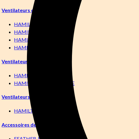
Ventilateurs de soins intensifs
HAMILTON-C6
HAMILTON-G5
HAMILTON-C3
HAMILTON-C1 NEO
Ventilateurs de transport
HAMILTON-T1
HAMILTON-T1 MILITAIRE
Ventilateurs MRI
HAMILTON-MR1
Accessoires de ventilateur
FEATHER-FLEX TESTER LE