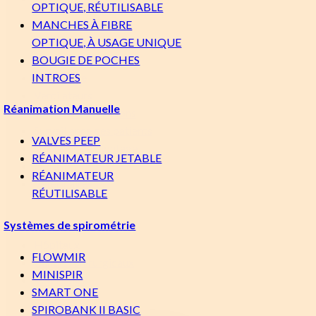
OPTIQUE, RÉUTILISABLE
MANCHES À FIBRE
Acheter par catégorie
OPTIQUE, À USAGE UNIQUE
Respiratoire
BOUGIE DE POCHES
Anesthésie
INTROES
Ventilateurs
Réanimation Manuelle
Soins aux nourrissons
Surveillance des patients
VALVES PEEP
Solutions de montage
RÉANIMATEUR JETABLE
Ultrason
RÉANIMATEUR
Vétérinaire
RÉUTILISABLE
Produits pour
Systèmes de spirométrie
Hôpitaux
FLOWMIR
Centres chirurgicaux
MINISPIR
Vétérinaire
SMART ONE
SPIROBANK II BASIC