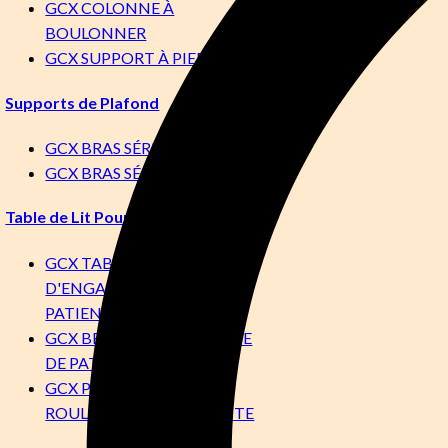
GCX COLONNE À
BOULONNER
GCX SUPPORT À PIED
Supports de Plafond
GCX BRAS SÉRIE M
GCX BRAS SÉRIE VHM
Table de Lit Pour Patient
GCX TABLE
D'ENGAGEMENT DES
PATIENT
GCX BRAS POUR TABLETTE
DE PATIENT
GCX PATIENT SOCLE
ROULANT POUR TABLETTE