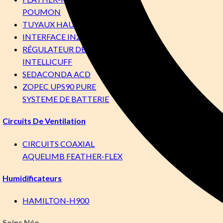
POUMON
TUYAUX HAUTE PRESSION
INTERFACE IN2FLOW®
RÉGULATEUR DE PRESSION
INTELLICUFF
SEDACONDA ACD
ZOPEC UPS90 PURE
SYSTEME DE BATTERIE
Circuits De Ventilation
CIRCUITS COAXIAL
AQUELIMB FEATHER-FLEX
Humidificateurs
HAMILTON-H900
Soins Néo