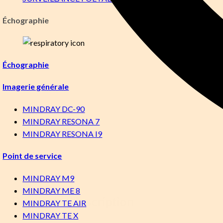
Échographie
Échographie
Imagerie générale
MINDRAY DC-90
MINDRAY RESONA 7
MINDRAY RESONA I9
Point de service
MINDRAY M9
MINDRAY ME 8
Demande d’inscription
MINDRAY TE AIR
MINDRAY TE X