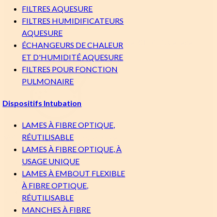
FILTRES AQUESURE
FILTRES HUMIDIFICATEURS
AQUESURE
1-100 Irene Street
Winnipeg, Manitoba R3T 4E1, Canada
ÉCHANGEURS DE CHALEUR
ET D'HUMIDITÉ AQUESURE
FILTRES POUR FONCTION
PULMONAIRE
Dispositifs Intubation
LAMES À FIBRE OPTIQUE,
RÉUTILISABLE
Voir l'emplacement de notre bureau
LAMES À FIBRE OPTIQUE, À
Liens rapides
USAGE UNIQUE
LAMES À EMBOUT FLEXIBLE
Tous les produits
À FIBRE OPTIQUE,
À propos
RÉUTILISABLE
Contact
MANCHES À FIBRE
Durabilité