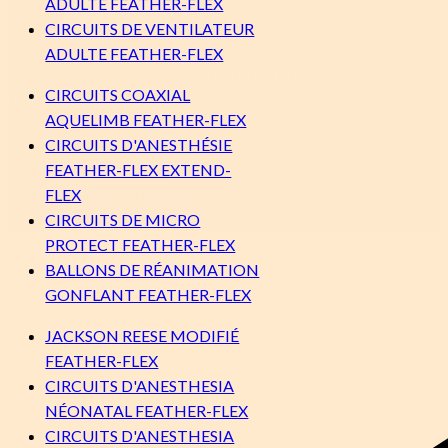
ADULTE FEATHER-FLEX
CIRCUITS DE VENTILATEUR
ADULTE FEATHER-FLEX
droits d'auteur © 2026 BOMIMED - TOUS DROITS RÉSERVÉS,
CIRCUITS COAXIAL
UTILISÉS AVEC PERMISSION
AQUELIMB FEATHER-FLEX
CIRCUITS D'ANESTHÉSIE
Connexion client
FEATHER-FLEX EXTEND-
Demander un compte
FLEX
Carrières
CIRCUITS DE MICRO
PROTECT FEATHER-FLEX
BALLONS DE RÉANIMATION
GONFLANT FEATHER-FLEX
JACKSON REESE MODIFIÉ
FEATHER-FLEX
CIRCUITS D'ANESTHESIA
NÉONATAL FEATHER-FLEX
CIRCUITS D'ANESTHESIA